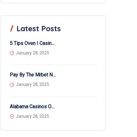
Latest Posts
5 Tips Oven I Casino World Football Stars Købet At Hygge I Kraft Af Bingo Tilslutte
January 28, 2025
Pay By The Mrbet No Deposit Bonus Cellular Gambling Enterprise Sites
January 28, 2025
Alabama Casinos On The Internet: Court Online Casino Games Casino Hello No Deposit Bonus 2024
January 28, 2025