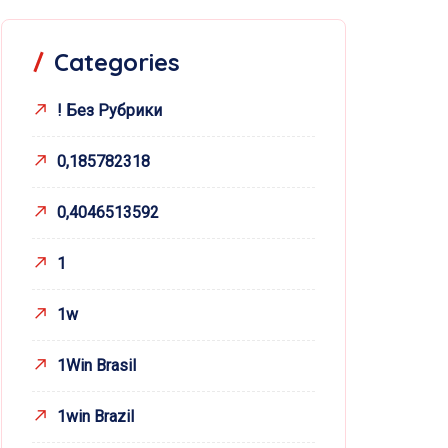
Categories
! Без Рубрики
0,185782318
0,4046513592
1
1w
1Win Brasil
1win Brazil