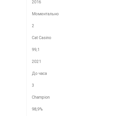
2016
Моментально
2
Cat Casino
99,1
2021
До часа
3
Champion
98,9%