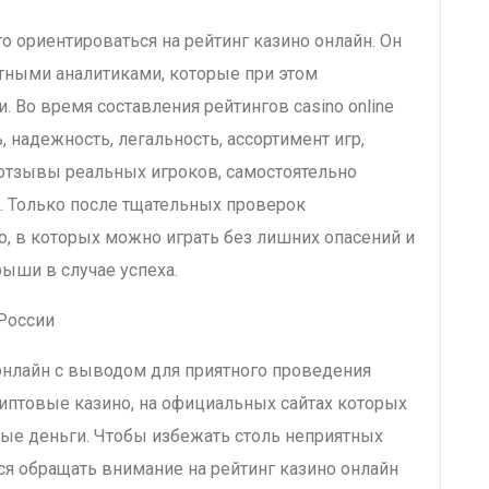
о ориентироваться на рейтинг казино онлайн. Он
тными аналитиками, которые при этом
Во время составления рейтингов casino online
 надежность, легальность, ассортимент игр,
 отзывы реальных игроков, самостоятельно
 Только после тщательных проверок
о, в которых можно играть без лишних опасений и
ыши в случае успеха.
 России
онлайн с выводом для приятного проведения
иптовые казино, на официальных сайтах которых
ные деньги. Чтобы избежать столь неприятных
я обращать внимание на рейтинг казино онлайн