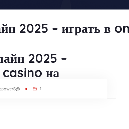
н 2025 – играть в on
лайн 2025 –
 casino на
ги
1
gpowerS@