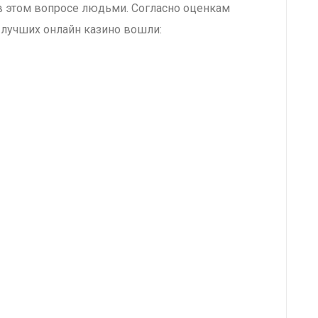
в этом вопросе людьми. Согласно оценкам
лучших онлайн казино вошли: