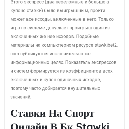
Этого экспресс (два переломные и больше а
купоне ставки) было выигрышным, пройти
может все исходы, включенные в него. Только
игра по системе допускает проигрыш один из
включенных же нее исходов. Подобные
материалы на компьютерном ресурсе stawkibet2.
com публикуютcя исключительно же
информационных целях. Показатель экспрессов
и систем формируется из коэффициентов всех
включенных и купон одиночных исходов,
поэтому часто добирается внушительных
значений.
Ставки На Спорт
Онлайн В Бк Stawki