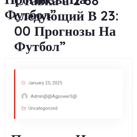
Ставка а 2 68
Футбол”
следующий В 23:
00 Прогнозы На
Футбол”
January 25, 2025
Admin@@AgpowerS@
Uncategorized