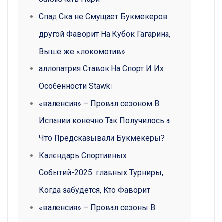
Спад Ска не Смущает Букмекеров:
другой Фаворит На Кубок Гагарина,
Выше же «локомотив»
аллопатрия Ставок На Спорт И Их
Особенности Stawki
«валенсия» – Провал сезоном В
Испании конечно Так Получилось а
Что Предсказывали Букмекеры?
Календарь Спортивных
Событий-2025: главных Турниры,
Когда забудется, Кто Фаворит
«валенсия» – Провал сезоны В