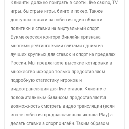
Клиенты должно поиграть в слоты, live casino, TV
игры, быстрые игры, бинго и покер. Также
доступны ставки на события один области
политики и ставки на виртуальный спорт.
Букмекерская контора Винлайн признана
многими рейтинговыми сайтами одним из
лучших крупных для ставок и спорт на пределах
России. Мы предлагаете высокие котировки в
множество исходов только предоставляем
подробную статистику игроков и
видеотрансляции для live-ставок. Клиенту с
положительным балансом предоставляется
возможность смотреть видео трансляции (если
возле события предназначенная иконка Play) а
делать ставки а спорт онлайн. Таким образом