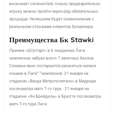
вызывает сложностей, только предварительно
игроку можно пройти через ряд обязательных
процедур. Нелишним будет ознакомление с
реальными отзывами клиентов букмекера.
Преимущества Бк Stawki
Причем «Штутгарт» в 6 поединках Лиги
чемпионов набрал всего 7 зачетных баллов.
Словаки явно постараются разжиться кипаси
очками в Лиге” “чемпионов. 21 января на
стадионе «Ванда Метрополитано» в Мадриде
послезавтра матч 7-го тура… 21 января на
стадионе «Ян Брейдель» в Брюгге послезавтра
матч 7-го тура Лиги…