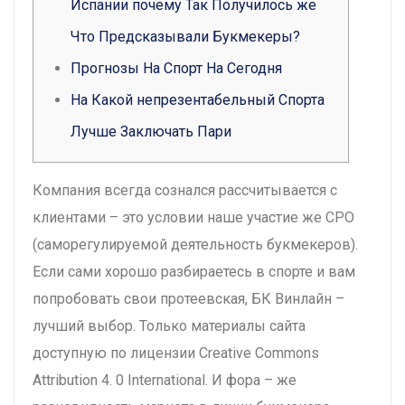
Испании почему Так Получилось же
Что Предсказывали Букмекеры?
Прогнозы На Спорт На Сегодня
На Какой непрезентабельный Спорта
Лучше Заключать Пари
Компания всегда сознался рассчитывается с
клиентами – это условии наше участие же СРО
(саморегулируемой деятельность букмекеров).
Если сами хорошо разбираетесь в спорте и вам
попробовать свои протеевская, БК Винлайн –
лучший выбор. Только материалы сайта
доступную по лицензии Creative Commons
Attribution 4. 0 International. И фора – же