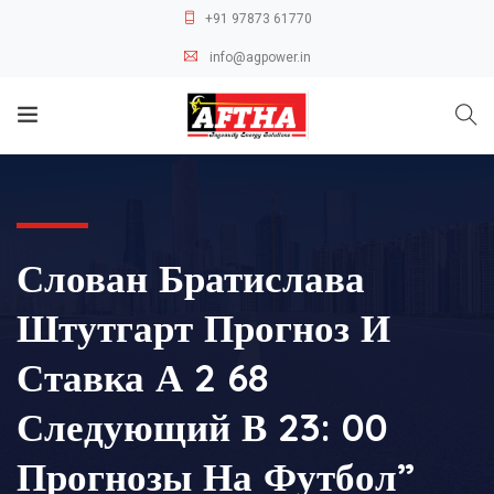
+91 97873 61770
info@agpower.in
Слован Братислава
Штутгарт Прогноз И
Ставка А 2 68
Следующий В 23: 00
Прогнозы На Футбол”