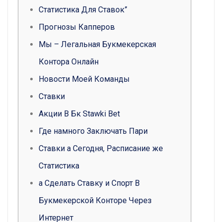
Статистика Для Ставок”
Прогнозы Капперов
Мы – Легальная Букмекерская
Контора Онлайн
Новости Моей Команды
Ставки
Акции В Бк Stawki Bet
Где намного Заключать Пари
Ставки а Сегодня, Расписание же
Статистика
а Сделать Ставку и Спорт В
Букмекерской Конторе Через
Интернет