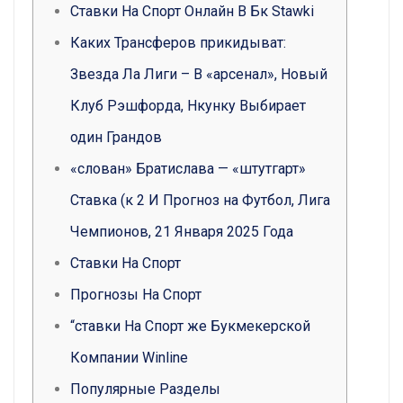
Ставки На Спорт Онлайн В Бк Stawki
Каких Трансферов прикидыват:
Звезда Ла Лиги – В «арсенал», Новый
Клуб Рэшфорда, Нкунку Выбирает
один Грандов
«слован» Братислава — «штутгарт»
Ставка (к 2 И Прогноз на Футбол, Лига
Чемпионов, 21 Января 2025 Года
Ставки На Спорт
Прогнозы На Спорт
“ставки На Спорт же Букмекерской
Компании Winline
Популярные Разделы