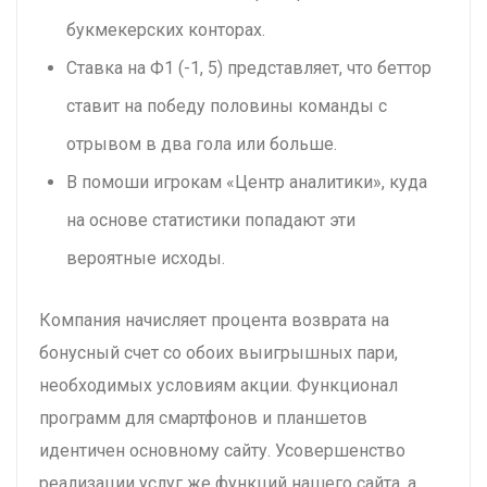
букмекерских конторах.
Ставка на Ф1 (-1, 5) представляет, что беттор
ставит на победу половины команды с
отрывом в два гола или больше.
В помоши игрокам «Центр аналитики», куда
на основе статистики попадают эти
вероятные исходы.
Компания начисляет процента возврата на
бонусный счет со обоих выигрышных пари,
необходимых условиям акции. Функционал
программ для смартфонов и планшетов
идентичен основному сайту. Усовершенство
реализации услуг же функций нашего сайта, а