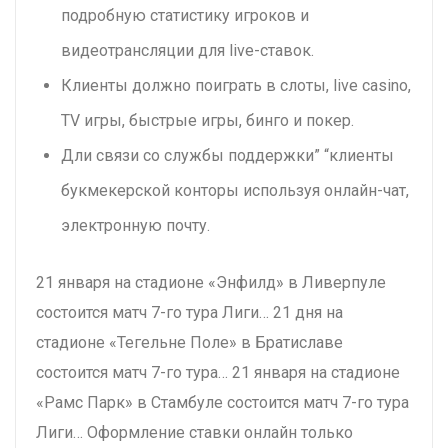
подробную статистику игроков и
видеотрансляции для live-ставок.
Клиенты должно поиграть в слоты, live casino,
TV игры, быстрые игры, бинго и покер.
Дли связи со службы поддержки” “клиенты
букмекерской конторы используя онлайн-чат,
электронную почту.
21 января на стадионе «Энфилд» в Ливерпуле
состоится матч 7-го тура Лиги… 21 дня на
стадионе «Тегельне Поле» в Братиславе
состоится матч 7-го тура… 21 января на стадионе
«Рамс Парк» в Стамбуле состоится матч 7-го тура
Лиги… Оформление ставки онлайн только