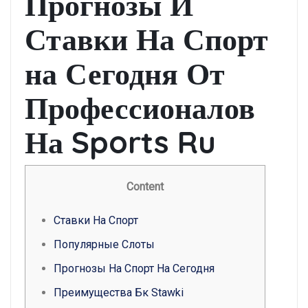
Прогнозы И
Ставки На Спорт
на Сегодня От
Профессионалов
На Sports Ru
Content
Ставки На Спорт
Популярные Слоты
Прогнозы На Спорт На Сегодня
Преимущества Бк Stawki