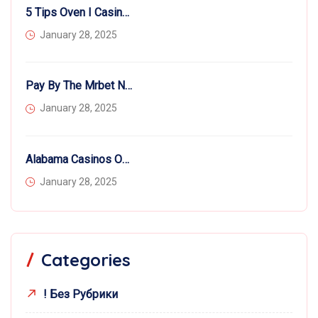
5 Tips Oven I Casino World Football Stars Købet At Hygge I Kraft Af Bingo Tilslutte
January 28, 2025
Pay By The Mrbet No Deposit Bonus Cellular Gambling Enterprise Sites
January 28, 2025
Alabama Casinos On The Internet: Court Online Casino Games Casino Hello No Deposit Bonus 2024
January 28, 2025
Categories
! Без Рубрики