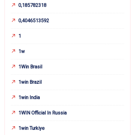
0,185782318
0,4046513592
1
1w
1Win Brasil
1win Brazil
1win India
1WIN Official In Russia
1win Turkiye