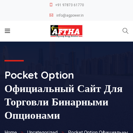
+91 97873 61770
info@agpower.in
Pocket Option
Официальный Сайт Для
Торговли Бинарными
Опционами
Home
Uncategorized
Pocket Option Официальны