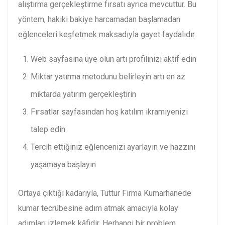
alıştırma gerçekleştirme fırsatı ayrıca mevcuttur. Bu
yöntem, hakiki bakiye harcamadan başlamadan
eğlenceleri keşfetmek maksadıyla gayet faydalıdır.
Web sayfasına üye olun artı profilinizi aktif edin
Miktar yatırma metodunu belirleyin artı en az
miktarda yatırım gerçekleştirin
Fırsatlar sayfasından hoş katılım ikramiyenizi
talep edin
Tercih ettiğiniz eğlencenizi ayarlayın ve hazzını
yaşamaya başlayın
Ortaya çıktığı kadarıyla, Tuttur Firma Kumarhanede
kumar tecrübesine adım atmak amacıyla kolay
adımları izlemek kâfidir. Herhangi bir problem