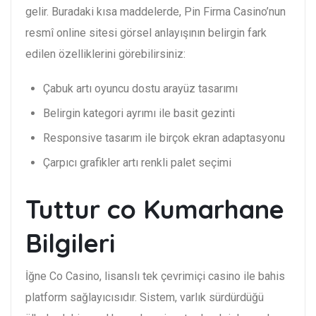
gelir. Buradaki kısa maddelerde, Pin Firma Casino’nun
resmî online sitesi görsel anlayışının belirgin fark
edilen özelliklerini görebilirsiniz:
Çabuk artı oyuncu dostu arayüz tasarımı
Belirgin kategori ayrımı ile basit gezinti
Responsive tasarım ile birçok ekran adaptasyonu
Çarpıcı grafikler artı renkli palet seçimi
Tuttur co Kumarhane
Bilgileri
İğne Co Casino, lisanslı tek çevrimiçi casino ile bahis
platform sağlayıcısıdır. Sistem, varlık sürdürdüğü