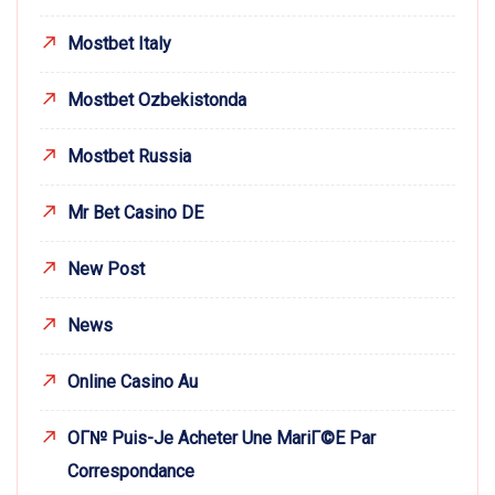
Mostbet Italy
Mostbet Ozbekistonda
Mostbet Russia
Mr Bet Casino DE
New Post
News
Online Casino Au
OГ№ Puis-Je Acheter Une MariГ©e Par
Correspondance