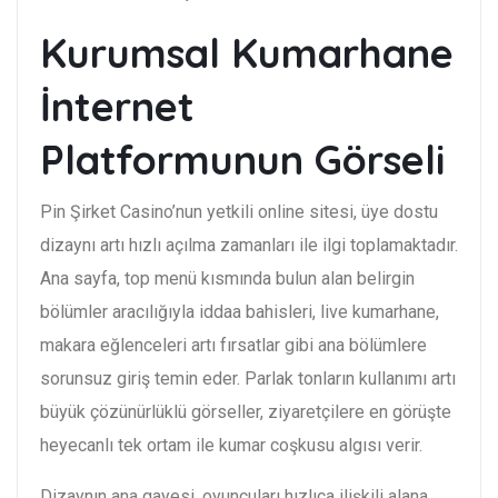
Kurumsal Kumarhane
İnternet
Platformunun Görseli
Pin Şirket Casino’nun yetkili online sitesi, üye dostu
dizaynı artı hızlı açılma zamanları ile ilgi toplamaktadır.
Ana sayfa, top menü kısmında bulun alan belirgin
bölümler aracılığıyla iddaa bahisleri, live kumarhane,
makara eğlenceleri artı fırsatlar gibi ana bölümlere
sorunsuz giriş temin eder. Parlak tonların kullanımı artı
büyük çözünürlüklü görseller, ziyaretçilere en görüşte
heyecanlı tek ortam ile kumar coşkusu algısı verir.
Dizaynın ana gayesi, oyuncuları hızlıca ilişkili alana