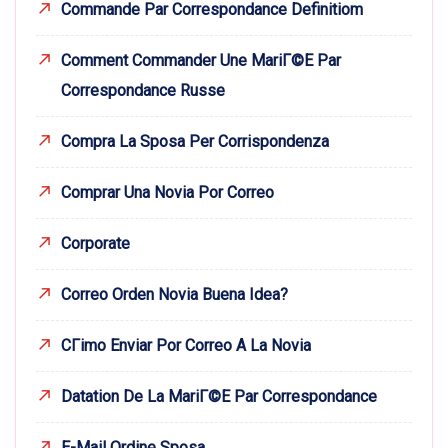
Commande Par Correspondance Definitiom
Comment Commander Une MariГ©e Par
Correspondance Russe
Compra La Sposa Per Corrispondenza
Comprar Una Novia Por Correo
Corporate
Correo Orden Novia Buena Idea?
CГіmo Enviar Por Correo A La Novia
Datation De La MariГ©e Par Correspondance
E-Mail Ordine Sposa