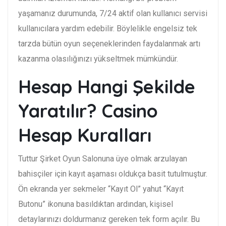
yaşamanız durumunda, 7/24 aktif olan kullanıcı servisi
kullanıcılara yardım edebilir. Böylelikle engelsiz tek
tarzda bütün oyun seçeneklerinden faydalanmak artı
kazanma olasılığınızı yükseltmek mümkündür.
Hesap Hangi Şekilde
Yaratılır? Casino
Hesap Kuralları
Tuttur Şirket Oyun Salonuna üye olmak arzulayan
bahisçiler için kayıt aşaması oldukça basit tutulmuştur.
Ön ekranda yer sekmeler “Kayıt Ol” yahut “Kayıt
Butonu” ikonuna basıldıktan ardından, kişisel
detaylarınızı doldurmanız gereken tek form açılır. Bu