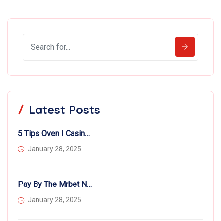
Latest Posts
5 Tips Oven I Casino World Football Stars Købet At Hygge I Kraft Af Bingo Tilslutte
January 28, 2025
Pay By The Mrbet No Deposit Bonus Cellular Gambling Enterprise Sites
January 28, 2025