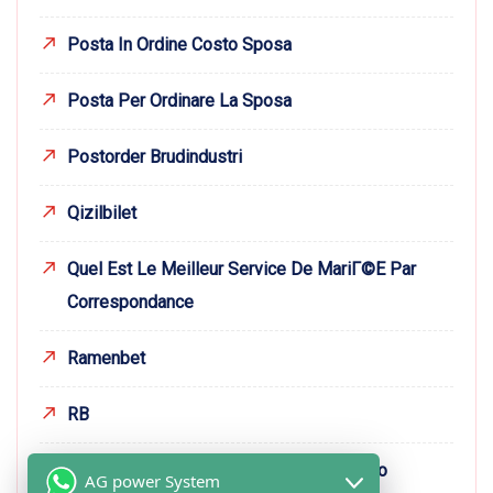
Posta In Ordine Costo Sposa
Posta Per Ordinare La Sposa
Postorder Brudindustri
Qizilbilet
Quel Est Le Meilleur Service De MariГ©e Par
Correspondance
Ramenbet
RB
RevisiГіn De Sitios De Novias Por Correo
AG power System