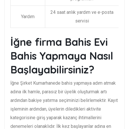
24 saat anlık yardım ve e-posta
Yardım
servisi
İğne firma Bahis Evi
Bahis Yapmaya Nasıl
Başlayabilirsiniz?
İğne Şirket Kumarhanede bahis yapmaya adım atmak
adına ilk hamle, parasız bir üyelik oluşturmak artı
ardından bakiye yatırma seçiminizi belirlemektir. Kayıt
işleminin ardından, üyelerin diledikleri aktivite
kategorisine giriş yaparak kazanç ihtimallerini
denemeleri olanaklıdır. İlk kez başlayanlar adına en