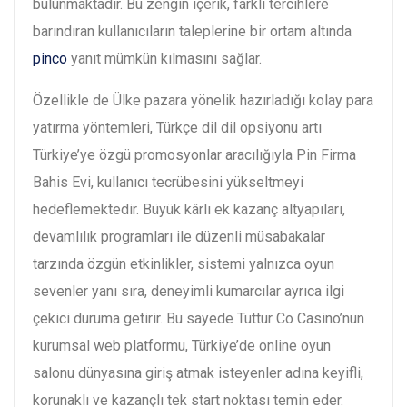
bulunmaktadır. Bu zengin içerik, farklı tercihlere
barındıran kullanıcıların taleplerine bir ortam altında
pinco
yanıt mümkün kılmasını sağlar.
Özellikle de Ülke pazara yönelik hazırladığı kolay para
yatırma yöntemleri, Türkçe dil dil opsiyonu artı
Türkiye’ye özgü promosyonlar aracılığıyla Pin Firma
Bahis Evi, kullanıcı tecrübesini yükseltmeyi
hedeflemektedir. Büyük kârlı ek kazanç altyapıları,
devamlılık programları ile düzenli müsabakalar
tarzında özgün etkinlikler, sistemi yalnızca oyun
sevenler yanı sıra, deneyimli kumarcılar ayrıca ilgi
çekici duruma getirir. Bu sayede Tuttur Co Casino’nun
kurumsal web platformu, Türkiye’de online oyun
salonu dünyasına giriş atmak isteyenler adına keyifli,
korunaklı ve kazançlı tek start noktası temin eder.