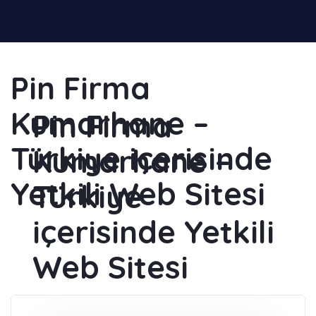
Pin Firma
Kumarhane –
Pin Firma
Türkiye içerisinde
Kumarhane –
Yetkili Web Sitesi
Türkiye
içerisinde Yetkili
Web Sitesi