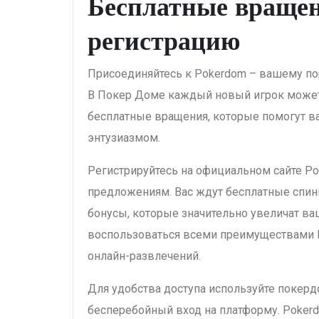
Бесплатные вращен
регистрацию
Присоединяйтесь к Pokerdom – вашему по
В Покер Доме каждый новый игрок может
бесплатные вращения, которые помогут в
энтузиазмом.
Регистрируйтесь на официальном сайте P
предложениям. Вас ждут бесплатные спины
бонусы, которые значительно увеличат ваш
воспользоваться всеми преимуществами 
онлайн-развлечений.
Для удобства доступа используйте покерд
бесперебойный вход на платформу. Pokerd