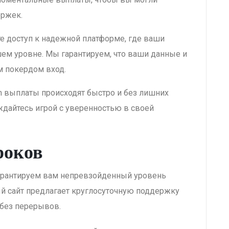
ержек.
е доступ к надежной платформе, где ваши
м уровне. Мы гарантируем, что ваши данные и
м покердом вход.
m выплаты происходят быстро и без лишних
ждайтесь игрой с уверенностью в своей
роков
арантируем вам непревзойденный уровень
й сайт предлагает круглосуточную поддержку
 без перерывов.