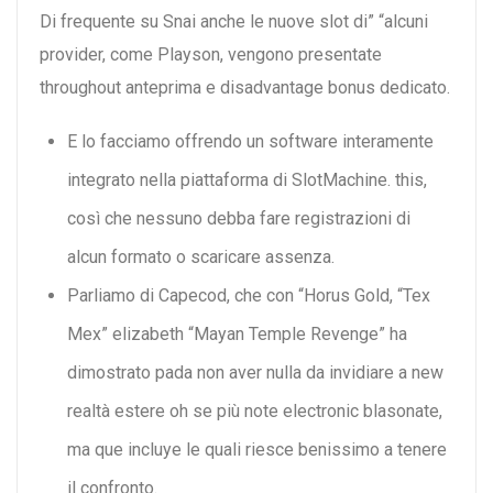
Di frequente su Snai anche le nuove slot di” “alcuni
provider, come Playson, vengono presentate
throughout anteprima e disadvantage bonus dedicato.
E lo facciamo offrendo un software interamente
integrato nella piattaforma di SlotMachine. this,
così che nessuno debba fare registrazioni di
alcun formato o scaricare assenza.
Parliamo di Capecod, che con “Horus Gold, “Tex
Mex” elizabeth “Mayan Temple Revenge” ha
dimostrato pada non aver nulla da invidiare a new
realtà estere oh se più note electronic blasonate,
ma que incluye le quali riesce benissimo a tenere
il confronto.