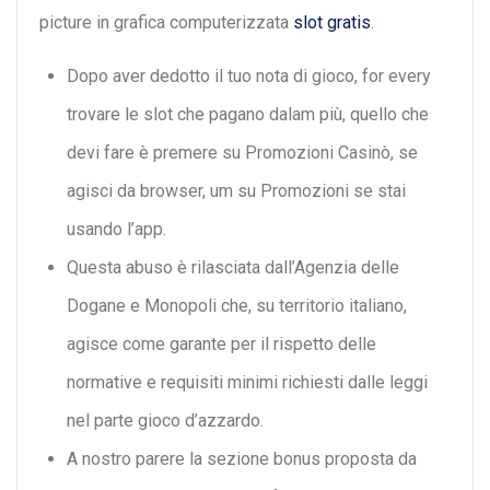
picture in grafica computerizzata
slot gratis
.
Dopo aver dedotto il tuo nota di gioco, for every
trovare le slot che pagano dalam più, quello che
devi fare è premere su Promozioni Casinò, se
agisci da browser, um su Promozioni se stai
usando l’app.
Questa abuso è rilasciata dall’Agenzia delle
Dogane e Monopoli che, su territorio italiano,
agisce come garante per il rispetto delle
normative e requisiti minimi richiesti dalle leggi
nel parte gioco d’azzardo.
A nostro parere la sezione bonus proposta da