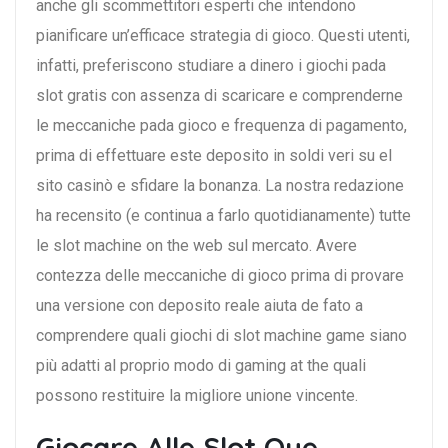
anche gli scommettitori esperti che intendono
pianificare un’efficace strategia di gioco. Questi utenti,
infatti, preferiscono studiare a dinero i giochi pada
slot gratis con assenza di scaricare e comprenderne
le meccaniche pada gioco e frequenza di pagamento,
prima di effettuare este deposito in soldi veri su el
sito casinò e sfidare la bonanza. La nostra redazione
ha recensito (e continua a farlo quotidianamente) tutte
le slot machine on the web sul mercato. Avere
contezza delle meccaniche di gioco prima di provare
una versione con deposito reale aiuta de fato a
comprendere quali giochi di slot machine game siano
più adatti al proprio modo di gaming at the quali
possono restituire la migliore unione vincente.
Giocare Alle Slot Que