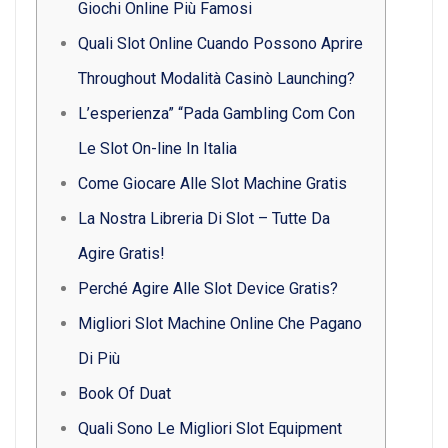
Giochi Online Più Famosi
Quali Slot Online Cuando Possono Aprire
Throughout Modalità Casinò Launching?
L’esperienza” “Pada Gambling Com Con
Le Slot On-line In Italia
Come Giocare Alle Slot Machine Gratis
La Nostra Libreria Di Slot – Tutte Da
Agire Gratis!
Perché Agire Alle Slot Device Gratis?
Migliori Slot Machine Online Che Pagano
Di Più
Book Of Duat
Quali Sono Le Migliori Slot Equipment