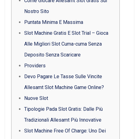
Come Giocare Allesamt Slot Gratis Sul
Nostro Sito
Puntata Minima E Massima
Slot Machine Gratis E Slot Trial – Gioca
Alle Migliori Slot Cuma-cuma Senza
Deposito Senza Scaricare
Providers
Devo Pagare Le Tasse Sulle Vincite
Allesamt Slot Machine Game Online?
Nuove Slot
Tipologie Pada Slot Gratis: Dalle Più
Tradizionali Allesamt Più Innovative
Slot Machine Free Of Charge: Uno Dei