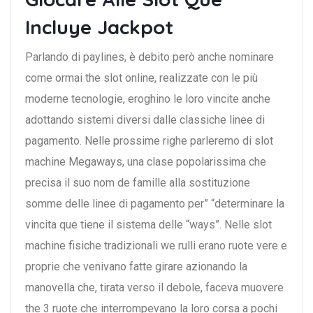
Incluye Jackpot
Parlando di paylines, è debito però anche nominare
come ormai the slot online, realizzate con le più
moderne tecnologie, eroghino le loro vincite anche
adottando sistemi diversi dalle classiche linee di
pagamento. Nelle prossime righe parleremo di slot
machine Megaways, una clase popolarissima che
precisa il suo nom de famille alla sostituzione
somme delle linee di pagamento per” “determinare la
vincita que tiene il sistema delle “ways”. Nelle slot
machine fisiche tradizionali we rulli erano ruote vere e
proprie che venivano fatte girare azionando la
manovella che, tirata verso il debole, faceva muovere
the 3 ruote che interrompevano la loro corsa a pochi