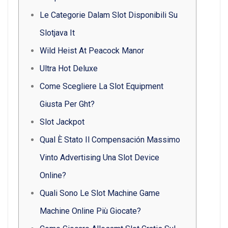
Le Categorie Dalam Slot Disponibili Su
Slotjava It
Wild Heist At Peacock Manor
Ultra Hot Deluxe
Come Scegliere La Slot Equipment
Giusta Per Ght?
Slot Jackpot
Qual È Stato Il Compensación Massimo
Vinto Advertising Una Slot Device
Online?
Quali Sono Le Slot Machine Game
Machine Online Più Giocate?