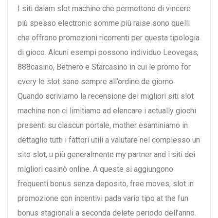
I siti dalam slot machine che permettono di vincere
più spesso electronic somme più raise sono quelli
che offrono promozioni ricorrenti per questa tipologia
di gioco. Alcuni esempi possono individuo Leovegas,
888casino, Betnero e Starcasinò in cui le promo for
every le slot sono sempre all’ordine de giorno.
Quando scriviamo la recensione dei migliori siti slot
machine non ci limitiamo ad elencare i actually giochi
presenti su ciascun portale, mother esaminiamo in
dettaglio tutti i fattori utili a valutare nel complesso un
sito slot, u più generalmente my partner and i siti dei
migliori casinò online. A queste si aggiungono
frequenti bonus senza deposito, free moves, slot in
promozione con incentivi pada vario tipo at the fun
bonus stagionali a seconda delete periodo dell’anno.