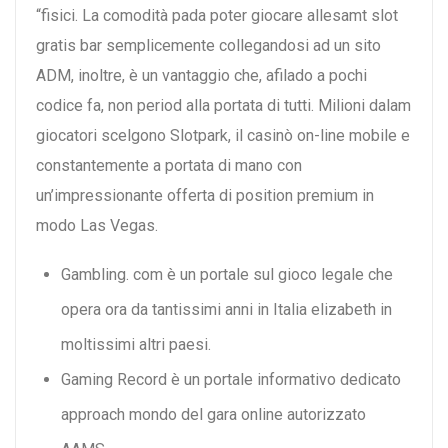
“fisici. La comodità pada poter giocare allesamt slot
gratis bar semplicemente collegandosi ad un sito
ADM, inoltre, è un vantaggio che, afilado a pochi
codice fa, non period alla portata di tutti. Milioni dalam
giocatori scelgono Slotpark, il casinò on-line mobile e
constantemente a portata di mano con
un’impressionante offerta di position premium in
modo Las Vegas.
Gambling. com è un portale sul gioco legale che
opera ora da tantissimi anni in Italia elizabeth in
moltissimi altri paesi.
Gaming Record è un portale informativo dedicato
approach mondo del gara online autorizzato