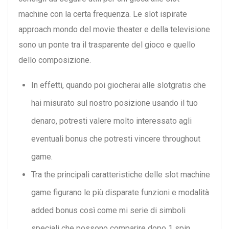
machine con la certa frequenza. Le slot ispirate
approach mondo del movie theater e della televisione
sono un ponte tra il trasparente del gioco e quello
dello composizione.
In effetti, quando poi giocherai alle slotgratis che
hai misurato sul nostro posizione usando il tuo
denaro, potresti valere molto interessato agli
eventuali bonus che potresti vincere throughout
game.
Tra the principali caratteristiche delle slot machine
game figurano le più disparate funzioni e modalità
added bonus così come mi serie di simboli
speciali che possono comparire dopo 1 spin