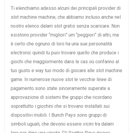
Ti elenchiamo adesso alcuni dei principali provider di
slot machine machine, che abbiamo incluso anche nel
nostro elenco dalam slot gratis senza scaricare. Non
esistono provider “migliori” um “peggiori” di altri, ma
è certo che ognuno di loro ha una sue personalità
electronic quindi tu puoi trovare quello che produce i
giochi che maggiormente dans le cas où confanno al
tuo gusto e way tuo modo di giocare alle slot machine
game. In numerose nuove slot le vecchie linee di
pagamento sono state sinceramente superate a
approvazione di sistemi the gruppi che ricordano
soprattutto i giochini che si trovano installati sui
dispositivi mobili. I Bunch Pays sono gruppi di
simboli uguali, che devono essere vicini tra dalam
loro per dare una vincita. Gli Scatter Pays invece