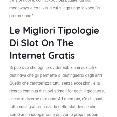
tra slot nuove, con jackpot, più pagate, da bar,
megaways e cosi via, a cui si aggiunge la voce “in
promozione”.
Le Migliori Tipologie
Di Slot On The
Internet Gratis
Si può dire che ogni provider abbia una sua cifra
distintiva che gli permette di distinguersi dagli altri.
Quello che caratterizza tutti, senza eccezioni, è la
ricerca continua di nuovi stimoli for each il giocatore,
anche in diverse direzioni. Ad esempio, c’è chi punta
tutto sulla grafica, creando delle slot device che
sembrano videogames o dei veri e propri motion