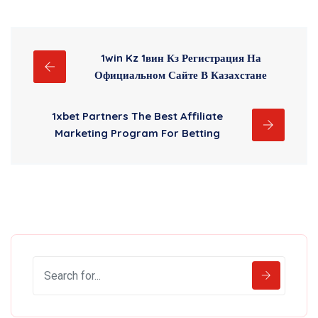
1win Kz 1вин Кз Регистрация На
Официальном Сайте В Казахстане
1xbet Partners The Best Affiliate
Marketing Program For Betting