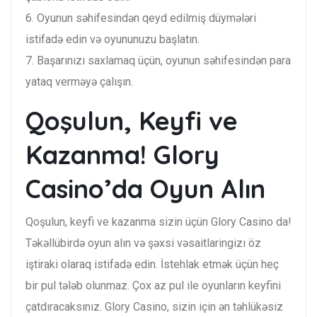
6. Oyunun səhifesindən qeyd edilmiş düymələri
istifadə edin və oyununuzu başlatın.
7. Başarınızı saxlamaq üçün, oyunun səhifesindən para
yataq verməyə çalışın.
Qoşulun, Keyfi ve
Kazanma! Glory
Casino’da Oyun Alın
Qoşulun, keyfi ve kazanma sizin üçün Glory Casino da!
Təkəllübirdə oyun alın və şəxsi vəsaitlaringizı öz
iştiraki olaraq istifadə edin. İstehlak etmək üçün heç
bir pul tələb olunmaz. Çox az pul ile oyunların keyfini
çatdıracaksınız. Glory Casino, sizin için ən təhlükəsiz