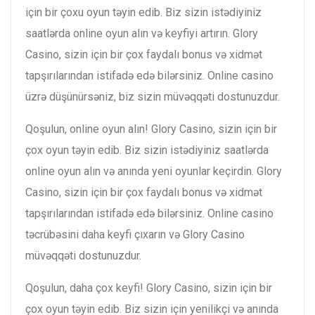
için bir çoxu oyun təyin edib. Biz sizin istədiyiniz
saatlərda online oyun alın və keyfiyi artırın. Glory
Casino, sizin için bir çox faydalı bonus və xidmət
tapşırılarından istifadə edə bilərsiniz. Online casino
üzrə düşünürsəniz, biz sizin müvəqqəti dostunuzdur.
Qoşulun, online oyun alın! Glory Casino, sizin için bir
çox oyun təyin edib. Biz sizin istədiyiniz saatlərda
online oyun alın və anında yeni oyunlar keçirdin. Glory
Casino, sizin için bir çox faydalı bonus və xidmət
tapşırılarından istifadə edə bilərsiniz. Online casino
təcrübəsini daha keyfi çıxarın və Glory Casino
müvəqqəti dostunuzdur.
Qoşulun, daha çox keyfi! Glory Casino, sizin için bir
çox oyun təyin edib. Biz sizin için yenilikçi və anında