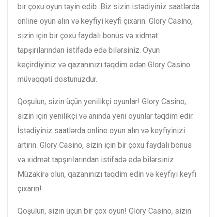
bir çoxu oyun təyin edib. Biz sizin istədiyiniz saatlərda
online oyun alın və keyfiyi keyfi çıxarın. Glory Casino,
sizin için bir çoxu faydalı bonus və xidmət
tapşırılarından istifadə edə bilərsiniz. Oyun
keçirdiyiniz və qazanınızı təqdim edən Glory Casino
müvəqqəti dostunuzdur.
Qoşulun, sizin üçün yenilikçi oyunlar! Glory Casino,
sizin için yenilikçi və anında yeni oyunlar təqdim edir.
İstədiyiniz saatlərda online oyun alın və keyfiyinizi
artırın. Glory Casino, sizin için bir çoxu faydalı bonus
və xidmət tapşırılarından istifadə edə bilərsiniz.
Müzakirə olun, qazanınızı təqdim edin və keyfiyi keyfi
çıxarın!
Qoşulun, sizin üçün bir çox oyun! Glory Casino, sizin