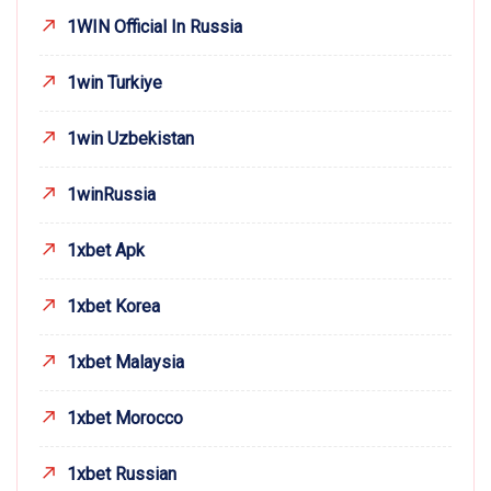
1WIN Official In Russia
1win Turkiye
1win Uzbekistan
1winRussia
1xbet Apk
1xbet Korea
1xbet Malaysia
1xbet Morocco
1xbet Russian