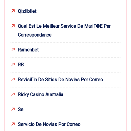
Qizilbilet
Quel Est Le Meilleur Service De MariГ©e Par
Correspondance
Ramenbet
RB
RevisiГіn De Sitios De Novias Por Correo
Ricky Casino Australia
Se
Servicio De Novias Por Correo