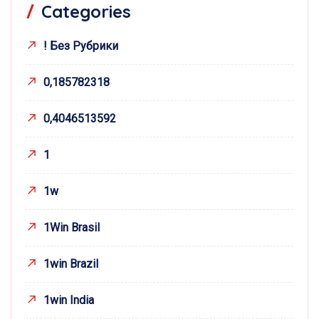
Categories
! Без Рубрики
0,185782318
0,4046513592
1
1w
1Win Brasil
1win Brazil
1win India