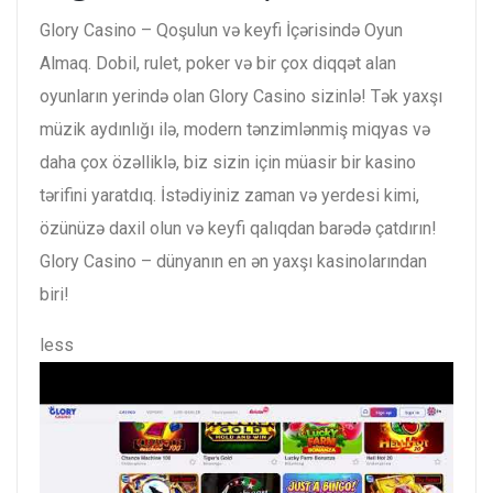
Glory Casino – Qoşulun və keyfi İçərisində Oyun
Almaq. Dobil, rulet, poker və bir çox diqqət alan
oyunların yerində olan Glory Casino sizinlə! Tək yaxşı
müzik aydınlığı ilə, modern tənzimlənmіş miqyas və
daha çox özəlliklə, biz sizin için müasir bir kasino
tərifini yaratdıq. İstədiyiniz zaman və yerdesi kimi,
özünüzə daxil olun və keyfi qalıqdan barədə çatdırın!
Glory Casino – dünyanın en ən yaxşı kasinolarından
biri!
less