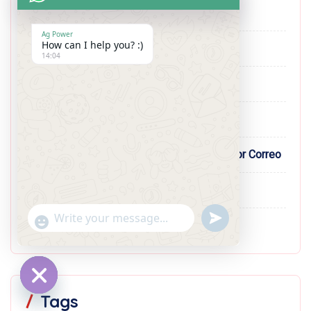
Correspondance
Ag Power
How can I help you? :)
Uncategorized
14:04
Verdadera Orden De Correo Novia
Verde Casino Hungary
ВїCuГЎl Es El Mejor Sitio Para Novias Por Correo
Г©pouses Par Correspondance
Send
"+chaty_settings.lang.emoji_picker+"
Комета Казино
WhatsApp
Message
Tags
Hide chaty